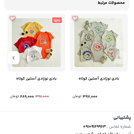
محصولات مرتبط
%27
بادی نوزادی آستین کوتاه
بادی نوزادی آستین کوتاه
397,000
تومان
289,000
تومان
397,000
پشتیبانی
شماره تماس :
09109129963