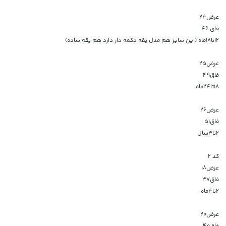
عرض۲۴
فاق ۴۶
۱۲تا۱۸ماه (این سایز هم مدل یقه دکمه دار دارد هم یقه ساده)
عرض۲۵
فاق۴۹
۱۸تا۲۴ماه
عرض۲۶
فاق۵۱
۲تا۳سال
کد 2
عرض۱۸
فاق۳۷
۲تا۴ماه
عرض۲۰