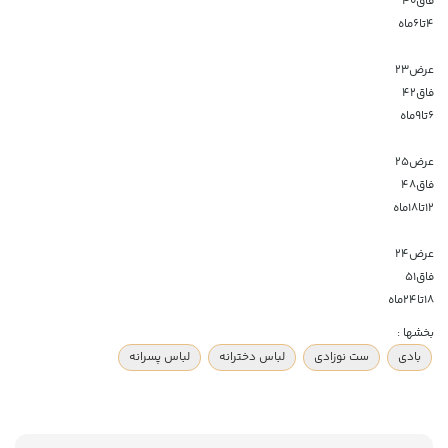
فاق۴۰
۴تا۶ماه
عرض۲۳
فاق۴۲
۶تا۹ماه
عرض۲۵
فاق۴۸
۱۲تا۱۸ماه
عرض۲۴
فاق۵۱
۱۸تا۲۴ماه
بخشها :
بادی
ست نوزادی
لباس دخترانه
لباس پسرانه