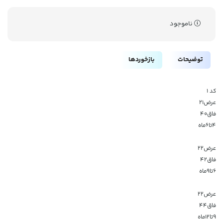
ناموجود
توضیحات
بازخوردها
کد 1
عرض۲۱
فاق۴۰
۴تا۶ماه
عرض۲۲
فاق۴۲
۶تا۹ماه
عرض۲۲
فاق۴۴
۹تا۱۲ماه