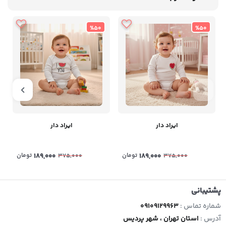
%50
%50
ایراد دار
ایراد دار
189,000
تومان
189,000
تومان
375,000
375,000
پشتیبانی
شماره تماس :
09109129963
آدرس :
استان تهران ، شهر پردیس