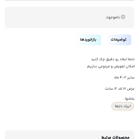
ناموجود
توضیحات
بازخوردها
حتما ابعاد رو دقیق چک کنید
امکان تعویض و مرجوعی نداریم
سایز 2-4 ماه
عرض 17 قد 12 سانت
بخشها :
ایراد دارها
محصولات مرتبط