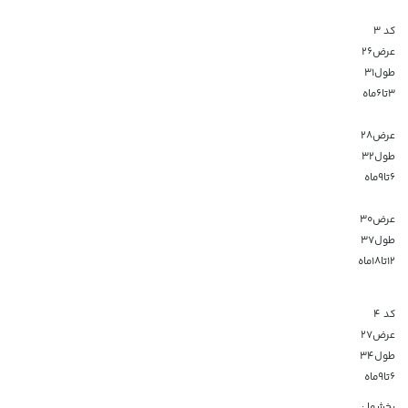
کد ۳
عرض۲۶
طول۳۱
۳تا۶ماه
عرض۲۸
طول۳۲
۶تا۹ماه
عرض۳۰
طول۳۷
۱۲تا۱۸ماه
کد ۴
عرض۲۷
طول۳۴
۶تا۹ماه
بخشها :