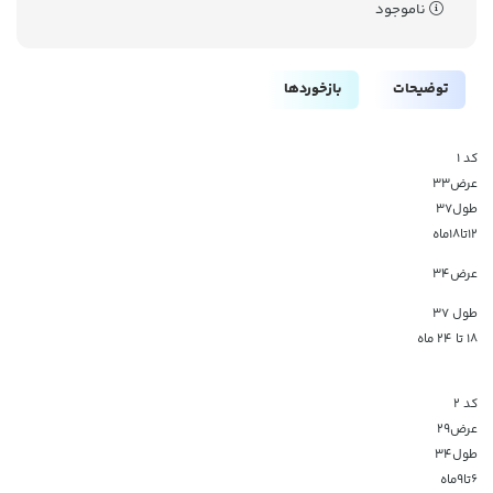
ناموجود
توضیحات
بازخوردها
کد ۱
عرض۳۳
طول۳۷
۱۲تا۱۸ماه
عرض34
طول 37
18 تا 24 ماه
کد ۲
عرض۲۹
طول۳۴
۶تا۹ماه