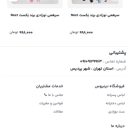
سرهمی نوزادی برند نِکست Next
سرهمی نوزادی برند نِکست Next
998,000
تومان
998,000
تومان
پشتیبانی
شماره تماس :
09109129963
آدرس :
استان تهران ، شهر پردیس
فروشگاه نینیوس
خدمات مشتریان
لباس پسرانه
تماس با ما 📞
لباس دخترانه
قوانین و مقررات
ست نوزادی
مقالات
درباره ما