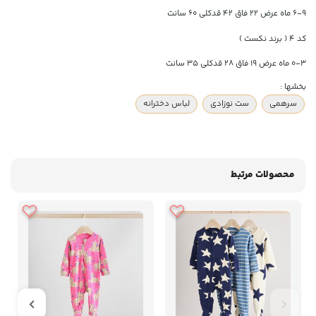
۶-۹ ماه عرض 22 فاق 42 قدکلی 60 سانت
کد ۴ ( برند نکست )
۰-۳ ماه عرض ۱۹ فاق ۲۸ قدکلی ۳۵ سانت
بخشها :
سرهمی
ست نوزادی
لباس دخترانه
محصولات مرتبط