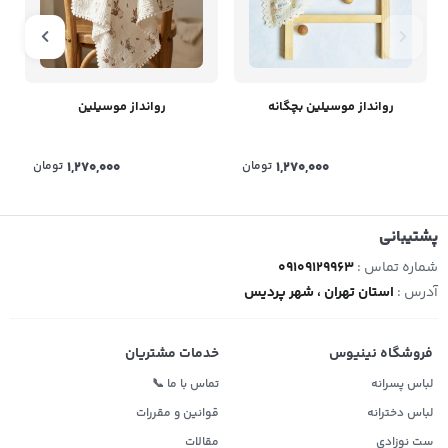
روانداز موسیلین بچگانه
روانداز موسیلین
1,270,000
تومان
1,270,000
تومان
پشتیبانی
شماره تماس :
09109129963
آدرس :
استان تهران ، شهر پردیس
فروشگاه نینیوس
خدمات مشتریان
لباس پسرانه
تماس با ما 📞
لباس دخترانه
قوانین و مقررات
ست نوزادی
مقالات