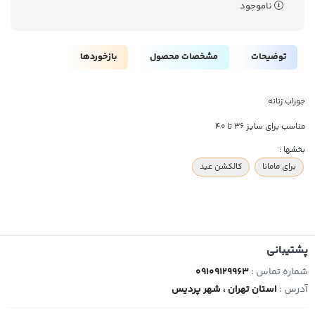
ناموجود
توضیحات
مشخصات محصول
بازخوردها
جوراب زنانه
مناسب برای سایز 36 تا 40
بخشها :
برای مامانا
کالکشن عید
پشتیبانی
شماره تماس :
09109129963
آدرس :
استان تهران ، شهر پردیس