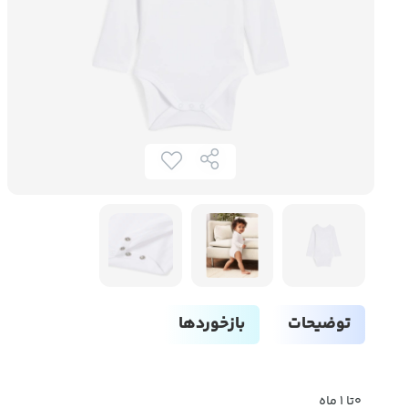
توضیحات
بازخوردها
0تا 1 ماه