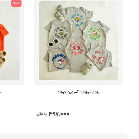
%27
بادی نوزادی آستین کوتاه
ب
397,000
تومان