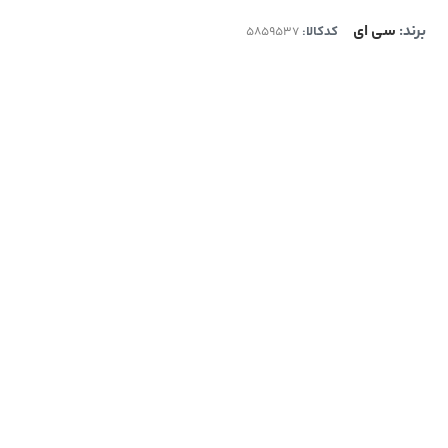
برند:
سی ای
کدکالا: