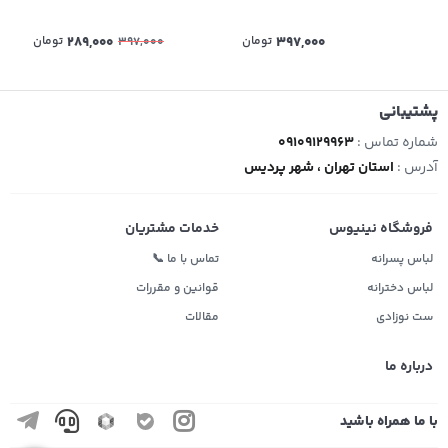
397,000
تومان
289,000
تومان
397,000
پشتیبانی
شماره تماس :
09109129963
آدرس :
استان تهران ، شهر پردیس
فروشگاه نینیوس
خدمات مشتریان
لباس پسرانه
تماس با ما 📞
لباس دخترانه
قوانین و مقررات
ست نوزادی
مقالات
درباره ما
با ما همراه باشید