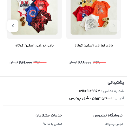
بادی نوزادی آستین کوتاه
بادی نوزادی آستین کوتاه
289,000
تومان
289,000
تومان
397,000
397,000
پشتیبانی
شماره تماس :
09109129963
آدرس :
استان تهران ، شهر پردیس
فروشگاه نینیوس
خدمات مشتریان
لباس پسرانه
تماس با ما 📞