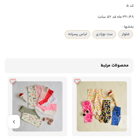
کد 5
36-48 ماه قد 56 سانت
بخشها :
شلوار
ست نوزادی
لباس پسرانه
محصولات مرتبط