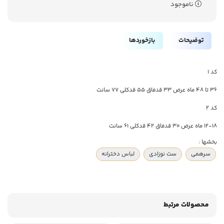
ناموجود
توضیحات
بازخوردها
کد 1
36 تا 48 ماه عرض 33 قدفاق 55 قدکلی 77 سانت
کد 2
12-18 ماه عرض 30 قدفاق 42 قدکلی 61 سانت
بخشها :
سرهمی
ست نوزادی
لباس دخترانه
محصولات مرتبط