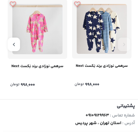
سرهمی نوزادی برند نِکست Next
سرهمی نوزادی برند نِکست Next
998,000
تومان
998,000
تومان
پشتیبانی
شماره تماس :
09109129963
آدرس :
استان تهران ، شهر پردیس