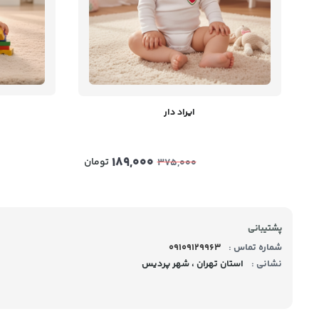
ایراد دار
189,000
تومان
375,000
پشتیبانی
شماره تماس :
09109129963
نشانی :
استان تهران ، شهر پردیس