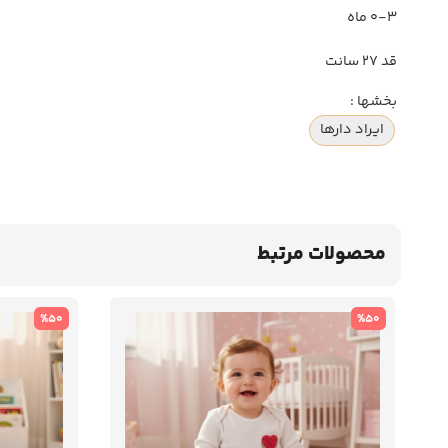
۰-۳ ماه
قد ۲۷ سانت
بخشها :
ایراد دارها
محصولات مرتبط
%50
%50