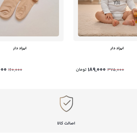
ایراد دار
ایراد دار
000
189,000
تومان
160,000
375,000
اصالت کالا