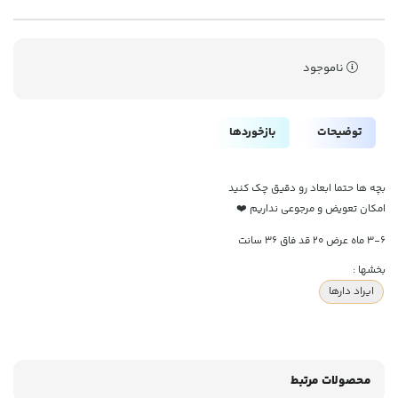
ناموجود
توضیحات
بازخوردها
بچه ها حتما ابعاد رو دقیق چک کنید
امکان تعویض و مرجوعی نداریم ❤️
۳-۶ ماه عرض ۲۰ قد فاق ۳۶ سانت
بخشها :
ایراد دارها
محصولات مرتبط