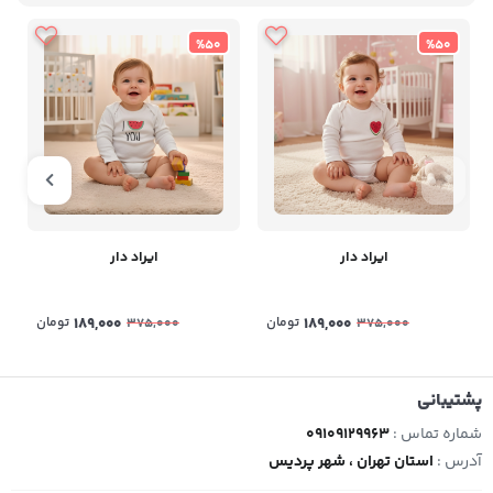
%50
%50
ایراد دار
ایراد دار
189,000
تومان
189,000
تومان
375,000
375,000
پشتیبانی
شماره تماس :
09109129963
آدرس :
استان تهران ، شهر پردیس