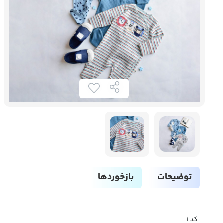
توضیحات
بازخوردها
کد 1