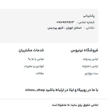
پشتیبانی
شماره تماس :
09109129963
نشانی :
استان تهران ، شهر پردیس
فروشگاه نینیوس
خدمات مشتریان
لباس پسرانه
تماس با ما 📞
لباس دخترانه
قوانین و مقررات
ست نوزادی
مقالات
با ما در روبیکا و ایتا در ارتباط باشید ninos_shop
تمامی حقوق برای سایت ما محفوظ است