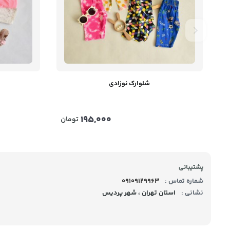
شلوارک نوزادی
195,000
تومان
پشتیبانی
شماره تماس :
09109129963
نشانی :
استان تهران ، شهر پردیس