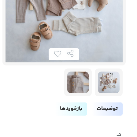
توضیحات
بازخوردها
کد ۱