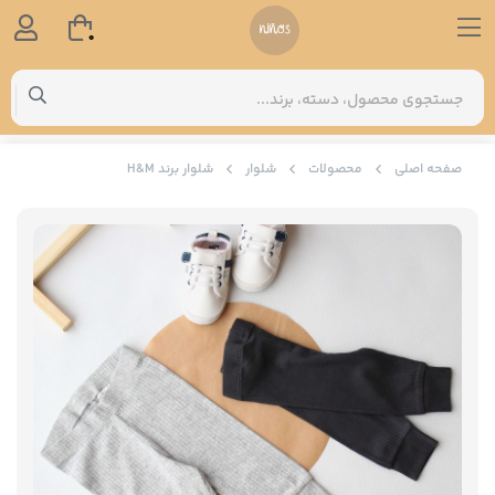
0
صفحه اصلی
محصولات
شلوار
شلوار برند H‌&‌M