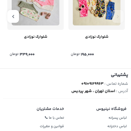
شلوارک نوزادی
شلوارک نوزادی
195,000
تومان
339,000
تومان
پشتیبانی
شماره تماس :
09109129963
آدرس :
استان تهران ، شهر پردیس
فروشگاه نینیوس
خدمات مشتریان
لباس پسرانه
تماس با ما 📞
لباس دخترانه
قوانین و مقررات