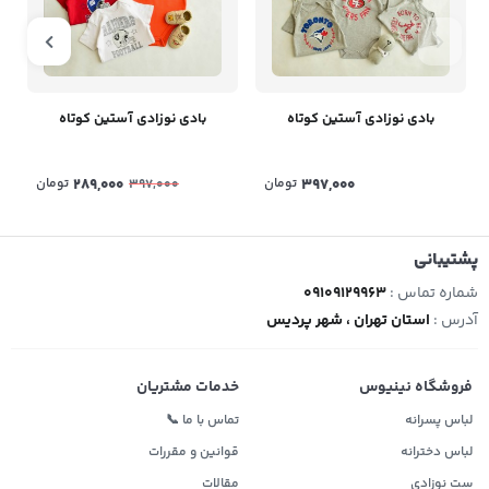
بادی نوزادی آستین کوتاه
بادی نوزادی آستین کوتاه
397,000
تومان
289,000
تومان
397,000
پشتیبانی
شماره تماس :
09109129963
آدرس :
استان تهران ، شهر پردیس
فروشگاه نینیوس
خدمات مشتریان
لباس پسرانه
تماس با ما 📞
لباس دخترانه
قوانین و مقررات
ست نوزادی
مقالات