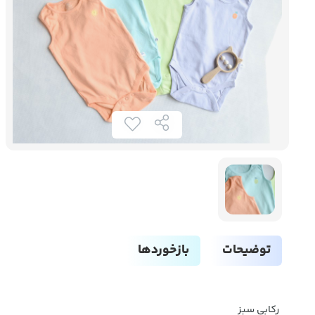
توضیحات
بازخوردها
رکابی سبز