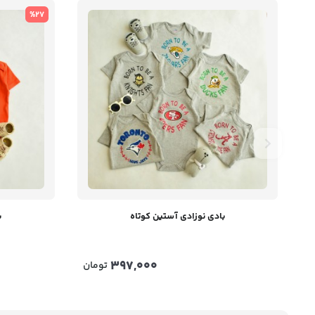
%27
بادی نوزادی آستین کوتاه
ب
397,000
تومان