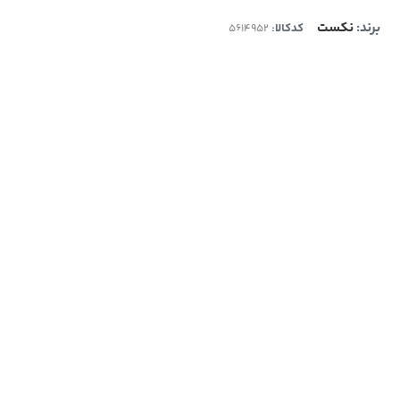
برند:
نکست
کدکالا: