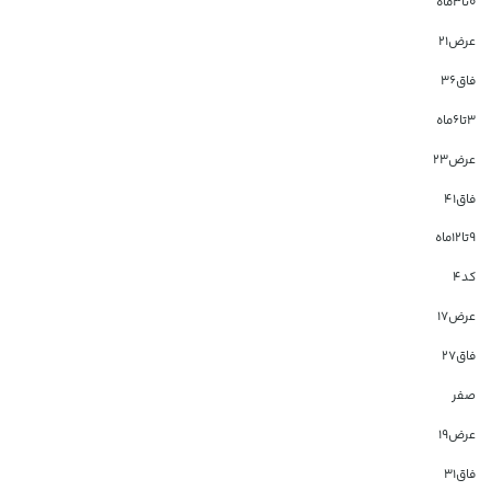
۰تا۳ماه
عرض۲۱
فاق۳۶
۳تا۶ماه
عرض۲۳
فاق۴۱
۹تا۱۲ماه
کد4
عرض۱۷
فاق۲۷
صفر
عرض۱۹
فاق۳۱