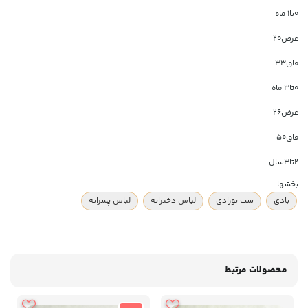
0تا1 ماه
عرض۲۰
فاق۳۳
0تا3 ماه
عرض۲۶
فاق۵۰
۲تا۳سال
بخشها :
بادی
ست نوزادی
لباس دخترانه
لباس پسرانه
محصولات مرتبط