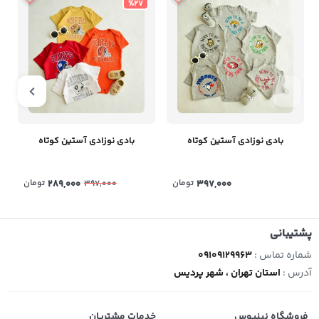
%27
بادی نوزادی آستین کوتاه
بادی نوزادی آستین کوتاه
397,000
تومان
289,000
تومان
397,000
پشتیبانی
شماره تماس :
09109129963
آدرس :
استان تهران ، شهر پردیس
فروشگاه نینیوس
خدمات مشتریان