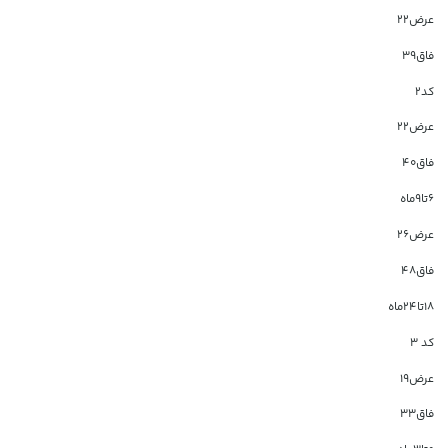
عرض۲۲
فاق۳۹
کد2
عرض۲۲
فاق۴۰
۶تا۹ماه
عرض۲۶
فاق۴۸
۱۸تا۲۴ماه
کد ۳
عرض۱۹
فاق۳۳