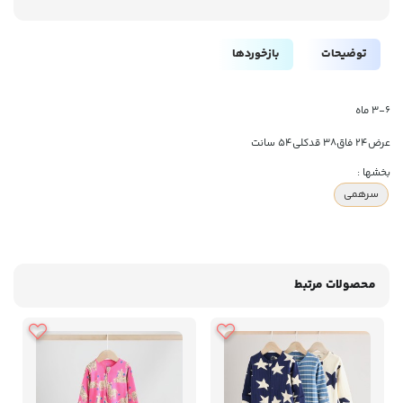
توضیحات
بازخوردها
۳-۶ ماه
عرض۲۴ فاق۳۸ قدکلی۵۴ سانت
بخشها :
سرهمی
محصولات مرتبط