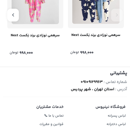
سرهمی نوزادی برند نِکست Next
سرهمی نوزادی برند نِکست Next
998,000
تومان
998,000
تومان
پشتیبانی
شماره تماس :
09109129963
آدرس :
استان تهران ، شهر پردیس
فروشگاه نینیوس
خدمات مشتریان
لباس پسرانه
تماس با ما 📞
لباس دخترانه
قوانین و مقررات