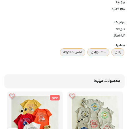
فاق۴۸
۱۸تا۲۴ماه
عرض۲۵
فاق۵۰
۲تا۳سال
بخشها :
بادی
ست نوزادی
لباس دخترانه
محصولات مرتبط
%27