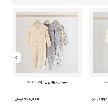
سرهمی نوزادی برند نِکست Next
998,000
998
تومان
تومان