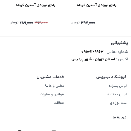
بادی نوزادی آستین کوتاه
بادی نوزادی آستین کوتاه
397,000
تومان
289,000
تومان
397,000
پشتیبانی
شماره تماس :
09109129963
آدرس :
استان تهران ، شهر پردیس
فروشگاه نینیوس
خدمات مشتریان
لباس پسرانه
تماس با ما 📞
لباس دخترانه
قوانین و مقررات
ست نوزادی
مقالات
درباره ما