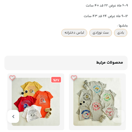
۶-۹ ماه عرض ۲۲ قد ۴۰ سانت
۹-۱۲ ماه عرض ۲۴ قد ۴۳ سانت
بخشها :
بادی
ست نوزادی
لباس دخترانه
محصولات مرتبط
%27