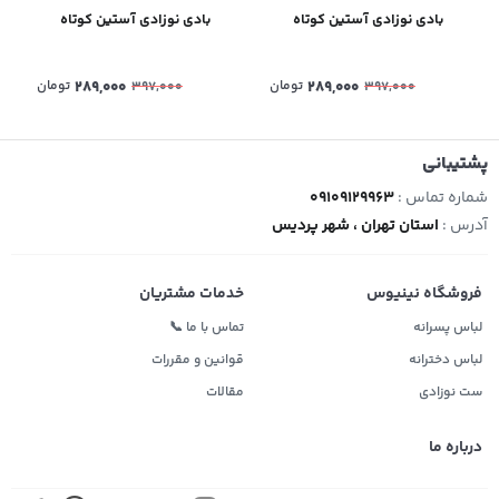
بادی نوزادی آستین کوتاه
بادی نوزادی آستین کوتاه
289,000
تومان
289,000
تومان
397,000
397,000
پشتیبانی
شماره تماس :
09109129963
آدرس :
استان تهران ، شهر پردیس
فروشگاه نینیوس
خدمات مشتریان
لباس پسرانه
تماس با ما 📞
لباس دخترانه
قوانین و مقررات
ست نوزادی
مقالات
درباره ما