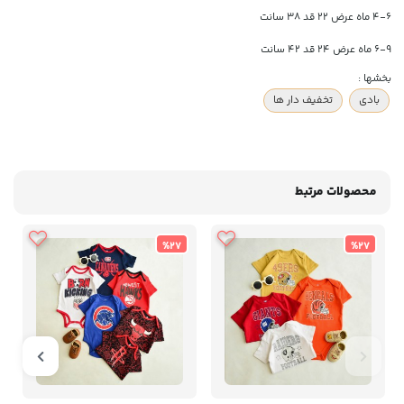
۴-۶ ماه عرض ۲۲ قد ۳۸ سانت
۶-۹ ماه عرض ۲۴ قد ۴۲ سانت
بخشها :
بادی
تخفیف دار ها
محصولات مرتبط
%27
%27