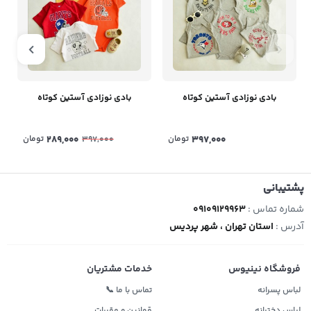
بادی نوزادی آستین کوتاه
بادی نوزادی آستین کوتاه
397,000
تومان
289,000
تومان
397,000
پشتیبانی
شماره تماس :
09109129963
آدرس :
استان تهران ، شهر پردیس
فروشگاه نینیوس
خدمات مشتریان
لباس پسرانه
تماس با ما 📞
لباس دخترانه
قوانین و مقررات