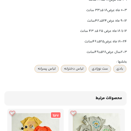
۰-۳ ماه عرض۱۸ قد۳۳ سانت
۹-۱۲ ماه عرض۲۴قد۴۲سانت
12 تا 18 ماه عرض 25 قد 43 سانت
۱۸-۲۴ ماه عرض۲۵قد۴۶سانت
۲-۳سال عرض۲۸قد۴۹سانت
بخشها :
بادی
ست نوزادی
لباس دخترانه
لباس پسرانه
محصولات مرتبط
%27