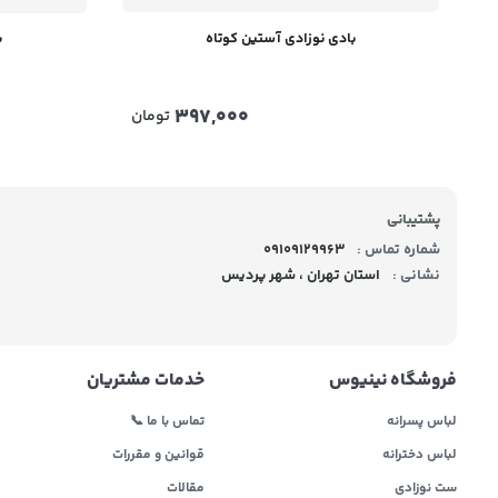
بادی نوزادی آستین کوتاه
ب
397,000
تومان
پشتیبانی
شماره تماس :
09109129963
نشانی :
استان تهران ، شهر پردیس
فروشگاه نینیوس
خدمات مشتریان
لباس پسرانه
تماس با ما 📞
لباس دخترانه
قوانین و مقررات
ست نوزادی
مقالات