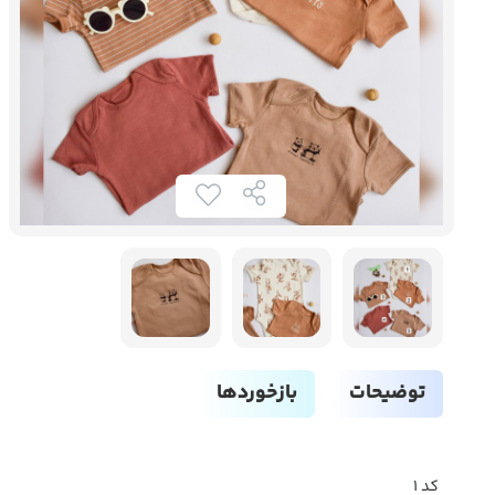
توضیحات
بازخوردها
کد ۱