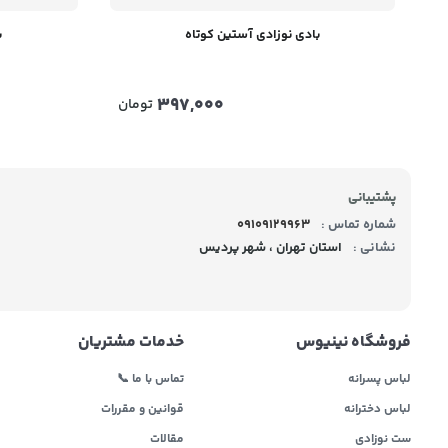
بادی نوزادی آستین کوتاه
ب
397,000
تومان
پشتیبانی
شماره تماس :
09109129963
نشانی :
استان تهران ، شهر پردیس
فروشگاه نینیوس
خدمات مشتریان
لباس پسرانه
تماس با ما 📞
لباس دخترانه
قوانین و مقررات
ست نوزادی
مقالات